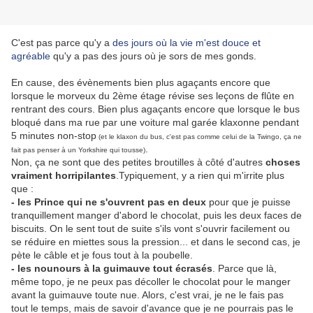
C'est pas parce qu'y a
des jours où la vie m'est douce et
agréable
qu'y a pas des jours où je sors de mes gonds.
En cause, des évènements bien plus agaçants encore que
lorsque le morveux du 2ème étage révise ses leçons de flûte en
rentrant des cours. Bien plus agaçants encore que lorsque le bus
bloqué dans ma rue par une voiture mal garée klaxonne pendant
5 minutes non-stop
(et le klaxon du bus, c'est pas comme celui de la Twingo, ça ne
.
fait pas penser à un Yorkshire qui tousse)
Non, ça ne sont que des petites broutilles à côté d'autres
choses
vraiment horripilantes
.Typiquement, y a rien qui m'irrite plus
que :
- les Prince qui ne s'ouvrent pas en deux
pour que je puisse
tranquillement manger d'abord le chocolat, puis les deux faces de
biscuits. On le sent tout de suite s'ils vont s'ouvrir facilement ou
se réduire en miettes sous la pression... et dans le second cas, je
pète le câble et je fous tout à la poubelle.
- les nounours à la guimauve tout écrasés
. Parce que là,
même topo, je ne peux pas décoller le chocolat pour le manger
avant la guimauve toute nue. Alors, c'est vrai, je ne le fais pas
tout le temps, mais de savoir d'avance que je ne pourrais pas le