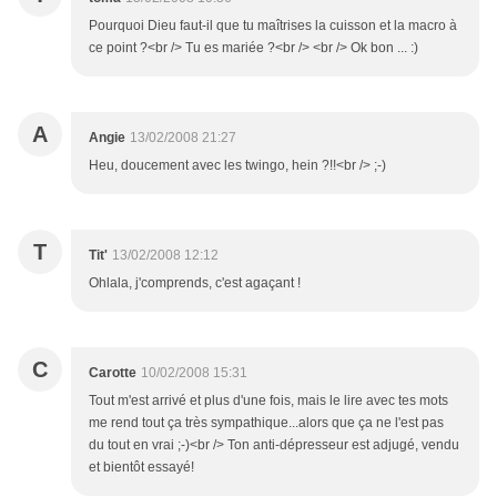
Pourquoi Dieu faut-il que tu maîtrises la cuisson et la macro à
ce point ?<br /> Tu es mariée ?<br /> <br /> Ok bon ... :)
A
Angie
13/02/2008 21:27
Heu, doucement avec les twingo, hein ?!!<br /> ;-)
T
Tit'
13/02/2008 12:12
Ohlala, j'comprends, c'est agaçant !
C
Carotte
10/02/2008 15:31
Tout m'est arrivé et plus d'une fois, mais le lire avec tes mots
me rend tout ça très sympathique...alors que ça ne l'est pas
du tout en vrai ;-)<br /> Ton anti-dépresseur est adjugé, vendu
et bientôt essayé!